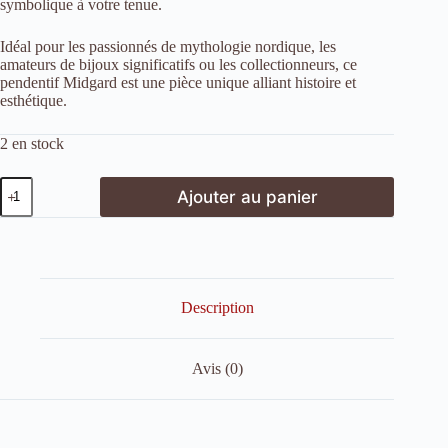
symbolique à votre tenue.
Idéal pour les passionnés de mythologie nordique, les
amateurs de bijoux significatifs ou les collectionneurs, ce
pendentif Midgard est une pièce unique alliant histoire et
esthétique.
2 en stock
quantité
Ajouter au panier
de
Amulette
viking
Midgard
–
Pendentif
nordique
Description
symbolique
en
bronze
Avis (0)